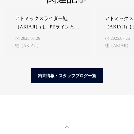
アトミックスライダー鮭
アトミックス
（AKIAJI）は、PEラインと違
（AKIAJI
いキャスト時にライントラブ
フカセ釣りに
2025.07.26
2025.07.26
ルが非常に少ない。 ヘビーユ
鮭（AKIAJI）
鮭（AKIAJI）
ーザー 葛西 賢一
釣果情報・スタッフブログ一覧