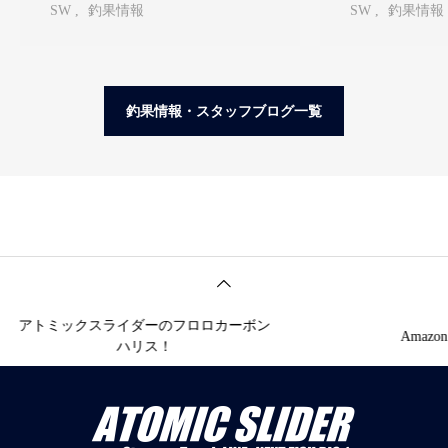
竜平
坂元 悠
SW
釣果情報
SW
釣果情報
釣果情報・スタッフブログ一覧
アトミックスライダーのフロロカーボン
Amaz
ハリス！