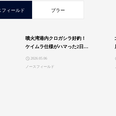
スフィールド
ブラー
噴火湾港内クロガシラ好釣！
ケイムラ仕様がハマった2日
間。フィールドテスター 安西
2026.05.06
一平
ノースフィールド