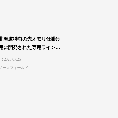
北海道特有の先オモリ仕掛け
用に開発された専用ライン！
フィールドテスター 安西 一平
2025.07.26
ノースフィールド