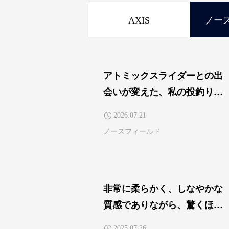
AXIS
ノー
アトミックスライダーとの出
会いが変えた、私の投釣りス
タイル ヘビーユーザー
2026.07.21
COSMO.TETSU
ノースフィールド
非常に柔らかく、しなやかな
質感でありながら、驚くほど
の強度。 ヘビーユーザー 葛西
2025.07.26