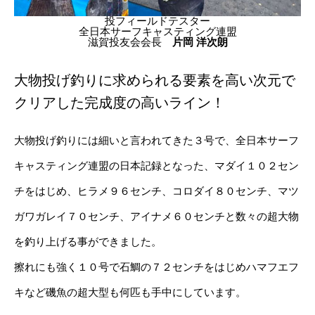
投フィールドテスター
全日本サーフキャスティング連盟
滋賀投友会会長
片岡 洋次朗
大物投げ釣りに求められる要素を高い次元で
クリアした完成度の高いライン！
大物投げ釣りには細いと言われてきた３号で、全日本サーフ
キャスティング連盟の日本記録となった、マダイ１０２セン
チをはじめ、ヒラメ９６センチ、コロダイ８０センチ、マツ
ガワガレイ７０センチ、アイナメ６０センチと数々の超大物
を釣り上げる事ができました。
擦れにも強く１０号で石鯛の７２センチをはじめハマフエフ
キなど磯魚の超大型も何匹も手中にしています。