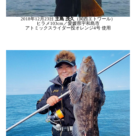
2018年12月23日
主島 茂久
（関西エトワール）
ヒラメ103cm／愛媛県宇和島市
アトミックスライダー投オレンジ4号 使用