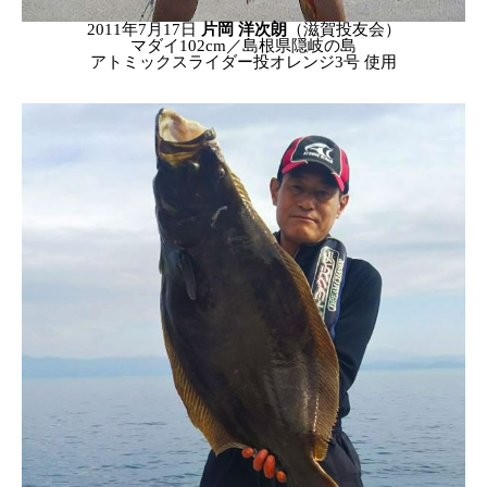
2011年7月17日
片岡 洋次朗
（滋賀投友会）
マダイ102cm／島根県隠岐の島
アトミックスライダー投オレンジ3号 使用